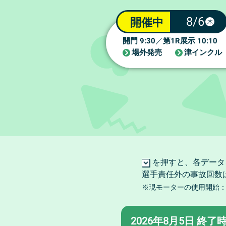
8/6
開催中
木
9:30
1R
10:10
開門
／
第
展示
場外発売
津インクル
を押すと、各データ
選手責任外の事故回数
※現モーターの使用開始：20
2026年8月5日 終了