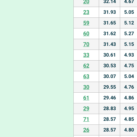
20
32.14
4.67
23
31.93
5.05
59
31.65
5.12
60
31.62
5.27
70
31.43
5.15
33
30.61
4.93
62
30.53
4.75
63
30.07
5.04
30
29.55
4.76
61
29.46
4.86
29
28.83
4.95
71
28.57
4.85
26
28.57
4.80