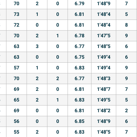
8
70
2
0
6.79
1'48"9
7
8
73
1
0
6.81
1'48"4
5
8
72
0
0
6.81
1'48"4
8
7
70
2
1
6.78
1'47"5
9
7
63
3
0
6.77
1'48"5
6
7
63
0
0
6.75
1'49"4
6
7
57
1
0
6.83
1'49"4
9
7
70
2
2
6.77
1'48"3
9
7
69
2
0
6.81
1'48"7
7
6
65
2
1
6.83
1'49"5
5
6
69
0
0
6.81
1'48"2
2
5
56
0
0
6.85
1'48"9
6
4
55
2
0
6.83
1'48"5
7