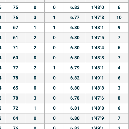
5
75
0
0
6.83
1'48"0
6
4
76
3
1
6.77
1'47"8
10
4
67
1
1
6.80
1'48"1
9
4
61
2
0
6.80
1'47"5
7
4
71
2
0
6.80
1'48"4
6
4
60
0
0
6.80
1'48"8
7
4
77
2
1
6.79
1'48"1
4
4
78
0
0
6.82
1'49"1
6
4
65
0
0
6.80
1'48"8
3
3
78
3
0
6.78
1'47"6
8
3
72
1
0
6.81
1'48"8
6
3
64
0
0
6.80
1'47"9
7
3
76
0
0
6.83
1'49"1
3