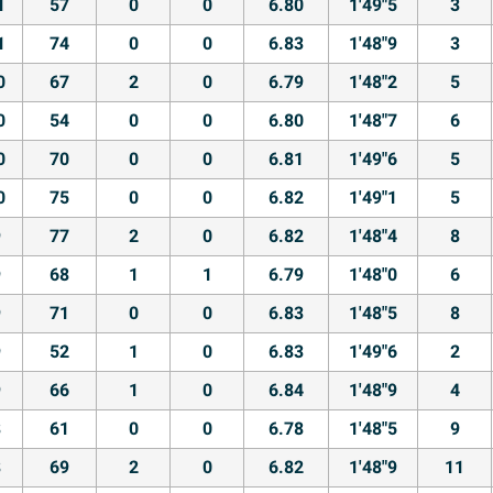
1
57
0
0
6.80
1'49"5
3
1
74
0
0
6.83
1'48"9
3
0
67
2
0
6.79
1'48"2
5
0
54
0
0
6.80
1'48"7
6
0
70
0
0
6.81
1'49"6
5
0
75
0
0
6.82
1'49"1
5
9
77
2
0
6.82
1'48"4
8
9
68
1
1
6.79
1'48"0
6
9
71
0
0
6.83
1'48"5
8
9
52
1
0
6.83
1'49"6
2
9
66
1
0
6.84
1'48"9
4
8
61
0
0
6.78
1'48"5
9
8
69
2
0
6.82
1'48"9
11