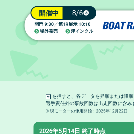
8/6
開催中
木
9:30
1R
10:10
開門
／
第
展示
場外発売
津インクル
を押すと、各データを昇順または降順
選手責任外の事故回数は出走回数に含み
※現モーターの使用開始：2025年12月22日
2026年5月14日 終了時点