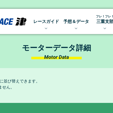
フレ！フレ
レースガイド
予想＆データ
三重支
開催日程
出走表・前日予想PDF
三重支部
レース結果 〜アーカイブ〜
得点率ランキング
みえトピ
モーターデータ詳細
レース展望・出場予定選手
モーター抽選結果・前検タ
Motor Data
メールマガジン
モーターデータ
ボートデータ
水面特性＆コース別データ
に並び替えできます。
ません。