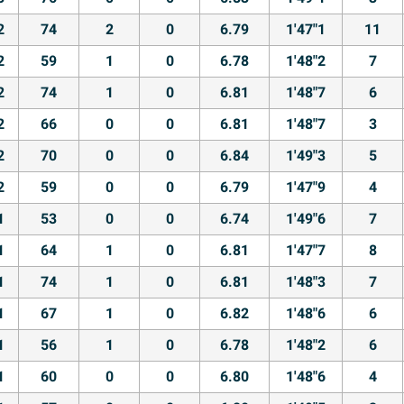
2
74
2
0
6.79
1'47"1
11
2
59
1
0
6.78
1'48"2
7
2
74
1
0
6.81
1'48"7
6
2
66
0
0
6.81
1'48"7
3
2
70
0
0
6.84
1'49"3
5
2
59
0
0
6.79
1'47"9
4
1
53
0
0
6.74
1'49"6
7
1
64
1
0
6.81
1'47"7
8
1
74
1
0
6.81
1'48"3
7
1
67
1
0
6.82
1'48"6
6
1
56
1
0
6.78
1'48"2
6
1
60
0
0
6.80
1'48"6
4