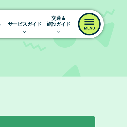
交通＆
！
部
サービスガイド
施設ガイド
レーサー
イベント＆ファンサービス
交通アクセス
！
キャッシュレスカード
場内マップ
イム
津ポイント倶楽部
指定席予約サイト
ネット投票キャンペーン
ツッキーの！場内探訪
ボートレース津ファンクラブ
ボートレース津のあゆみ
オリジナルグッズ