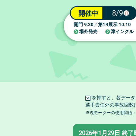
8/9
開催中
日
9:30
1R
10:10
開門
／
第
展示
場外発売
津インクル
を押すと、各データ
選手責任外の事故回数
※現モーターの使用開始：20
2026年1月29日 終