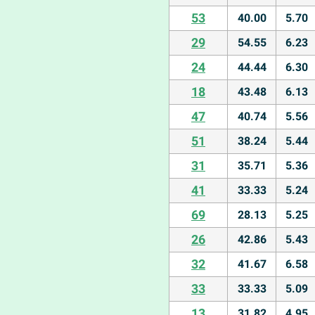
53
40.00
5.70
29
54.55
6.23
24
44.44
6.30
18
43.48
6.13
47
40.74
5.56
51
38.24
5.44
31
35.71
5.36
41
33.33
5.24
69
28.13
5.25
26
42.86
5.43
32
41.67
6.58
33
33.33
5.09
13
31.82
4.95