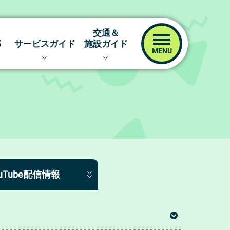
交通＆
！
部
サービスガイド
施設ガイド
レーサー
イベント＆ファンサービス
交通アクセス
！
キャッシュレスカード
場内マップ
イム
津ポイント倶楽部
指定席予約サイト
ネット投票キャンペーン
ツッキーの！場内探訪
ボートレース津ファンクラブ
ボートレース津のあゆみ
オリジナルグッズ
ouTube配信情報