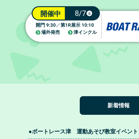
8/7
開催中
金
9:30
1R
10:10
開門
／
第
展示
場外発売
津インクル
新着情報
●ボートレース津 運動あそび教室イベント