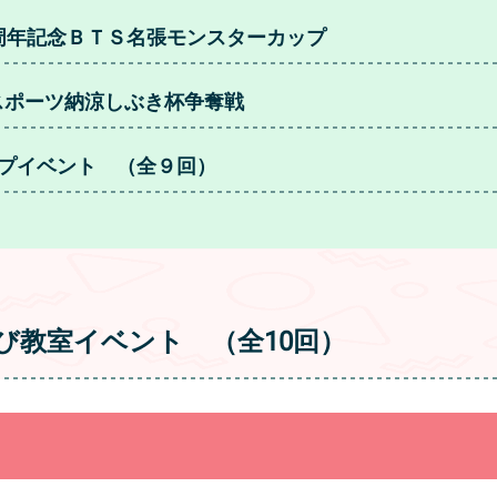
周年記念ＢＴＳ名張モンスターカップ
スポーツ納涼しぶき杯争奪戦
プイベント （全９回）
び教室イベント （全10回）