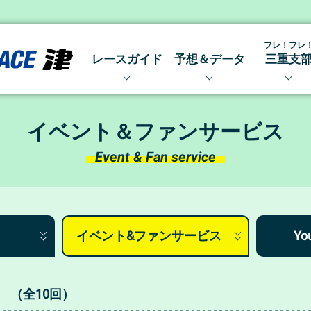
フレ！フレ
レースガイド
予想＆データ
三重支
開催日程
出走表・前日予想PDF
三重支部
レース結果 〜アーカイブ〜
得点率ランキング
みえトピ
イベント＆ファンサービス
レース展望・出場予定選手
モーター抽選結果・前検タ
Event & Fan service
メールマガジン
モーターデータ
ボートデータ
水面特性＆コース別データ
イベント&ファンサービス
Y
 （全10回）