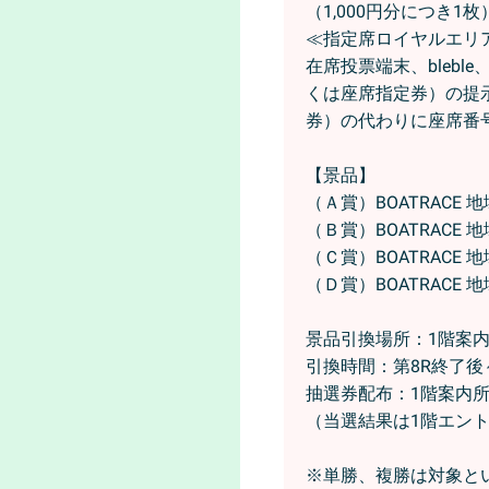
（1,000円分につき1
≪指定席ロイヤルエリ
在席投票端末、bleb
くは座席指定券）の提
券）の代わりに座席番
【景品】
（Ａ賞）BOATRACE 
（Ｂ賞）BOATRACE 
（Ｃ賞）BOATRACE 
（Ｄ賞）BOATRACE 
景品引換場所：1階案
引換時間：第8R終了後
抽選券配布：1階案内
（当選結果は1階エン
※単勝、複勝は対象と