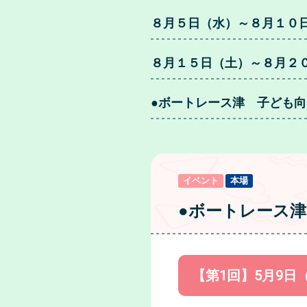
８月５日（水）～８月１０
８月１５日（土）～８月２
●ボートレース津 子ども
イベント
本場
●ボートレース津
【第1回】5月9日