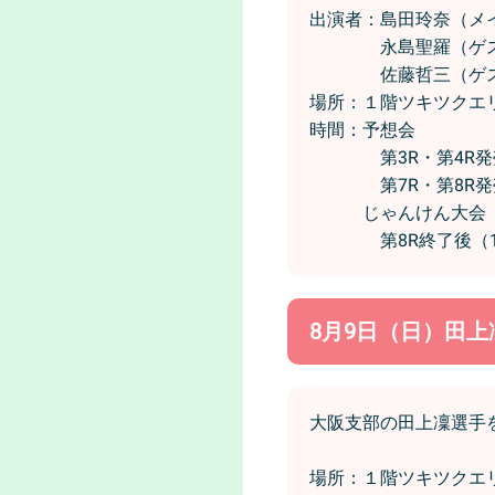
出演者：島田玲奈（メ
永島聖羅（ゲス
佐藤哲三（ゲス
場所：１階ツキツクエ
時間：予想会
第3R・第4R発売中
第7R・第8R発売中
じゃんけん大会
第8R終了後（14
8月9日（日）田
大阪支部の田上凜選手
場所：１階ツキツクエ