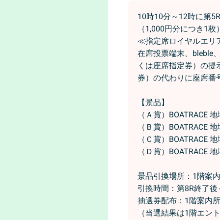
10時10分～12時に
（1,000円分につき1
≪指定席ロイヤルエリ
在席投票端末、bleb
くは座席指定券）の提
券）の代わりに座席番
【景品】
（Ａ賞）BOATRACE 
（Ｂ賞）BOATRACE 
（Ｃ賞）BOATRACE 
（Ｄ賞）BOATRACE 
景品引換場所：1階案
引換時間：第8R終了後
抽選券配布：1階案内
（当選結果は1階エン