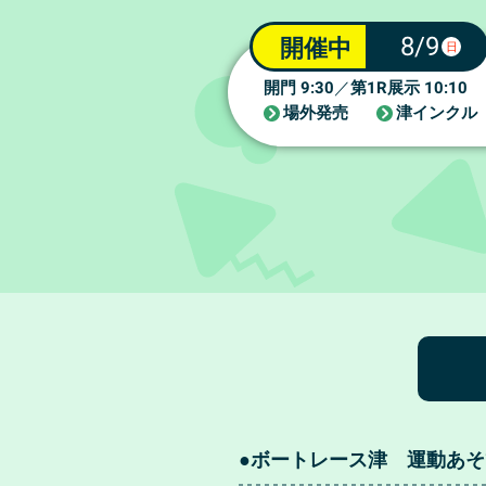
8/9
開催中
日
9:30
1R
10:10
開門
／
第
展示
場外発売
津インクル
●ボートレース津 運動あそ