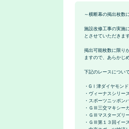
～横断幕の掲出枚数
施設改修工事の実施
とさせていただきま
掲出可能枚数に限り
ますので、あらかじ
下記のレースについ
・GⅠ津ダイヤモン
・ヴィーナスシリーズ
・スポーツニッポン
・ＧⅢ三交マキシー
・ＧⅢマスターズリ
・ＧⅢ第１３回イー