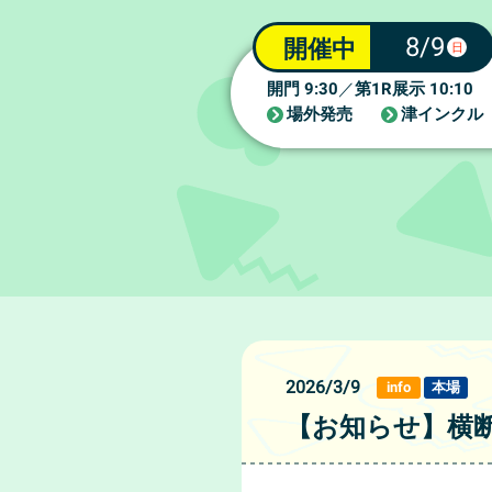
8/9
開催中
日
9:30
1R
10:10
開門
／
第
展示
場外発売
津インクル
2026/3/9
info
本場
【お知らせ】横