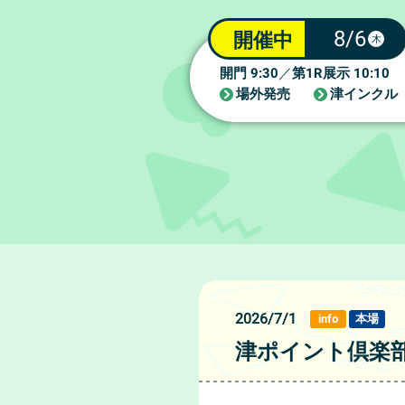
8/6
開催中
木
9:30
1R
10:10
開門
／
第
展示
場外発売
津インクル
2026/7/1
info
本場
津ポイント倶楽