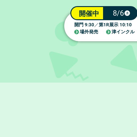
8/6
開催中
木
9:30
1R
10:10
開門
／
第
展示
場外発売
津インクル