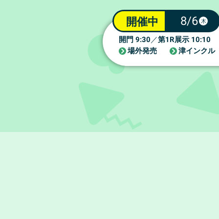
8/6
開催中
木
9:30
1R
10:10
開門
／
第
展示
場外発売
津インクル