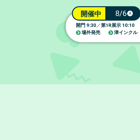
8/6
開催中
木
9:30
1R
10:10
開門
／
第
展示
場外発売
津インクル