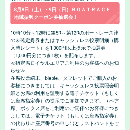
8月8日（土）・9日（日）ＢＯＡＴＲＡＣＥ
地域振興クーポン券抽選会！
10時10分～12時に第5R～第12Rのボートレース津
の未確定舟券またはキャッシュレス投票明細（購
入時レシート）を1,000円以上提示で抽選券
（1,000円分につき1枚）を配布します。
≪指定席ロイヤルエリアご利用のお客様へのお知
らせ≫
在席投票端末、bleble、タブレットでご購入のお
客様につきましては、キャッシュレス投票照会明
細とお席の利用を証明する電子チケット（もしく
は座席指定券）の提示でご参加できます。（ペア
席、ボックス席をご利用のご同伴のお客様につき
ましては、電子チケット（もしくは座席指定券）
の代わりに座席番号の申し出とリストバンドをご