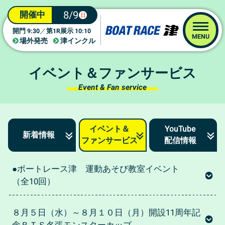
8/9
開催中
日
9:30
1R
10:10
開門
／
第
展示
MENU
場外発売
津インクル
イベント＆ファンサービス
Event & Fan service
イベント＆
YouTube
新着情報
ファンサービス
配信情報
●ボートレース津 運動あそび教室イベント
（全10回）
８月５日（水）～８月１０日（月）開設11周年記