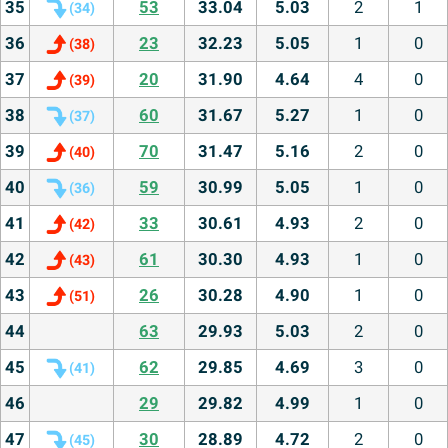
35
53
33.04
5.03
2
1
(
34
)
36
23
32.23
5.05
1
0
(
38
)
37
20
31.90
4.64
4
0
(
39
)
38
60
31.67
5.27
1
0
(
37
)
39
70
31.47
5.16
2
0
(
40
)
40
59
30.99
5.05
1
0
(
36
)
41
33
30.61
4.93
2
0
(
42
)
42
61
30.30
4.93
1
0
(
43
)
43
26
30.28
4.90
1
0
(
51
)
44
63
29.93
5.03
2
0
45
62
29.85
4.69
3
0
(
41
)
46
29
29.82
4.99
1
0
47
30
28.89
4.72
2
0
(
45
)