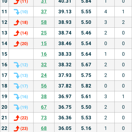
10
31
40.31
5.84
1
0
(
11
)
11
37
39.13
5.55
4
1
(
10
)
12
58
38.93
5.50
3
2
(
18
)
13
25
38.74
5.46
2
0
(
14
)
14
15
38.46
5.54
0
0
(
20
)
15
16
38.33
5.64
1
0
16
32
38.32
5.67
2
0
(
12
)
17
24
37.93
5.75
2
0
(
13
)
18
56
37.82
5.82
0
0
(
17
)
19
38
36.97
5.61
3
1
(
16
)
20
67
36.75
5.50
2
0
(
19
)
21
73
36.36
5.53
2
0
(
22
)
22
68
36.05
5.16
1
0
(
23
)