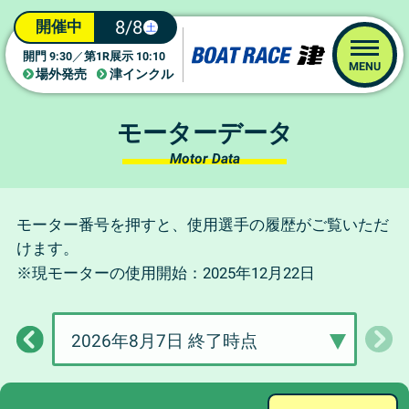
8/8
開催中
土
9:30
1R
10:10
開門
／
第
展示
MENU
場外発売
津インクル
モーターデータ
Motor Data
モーター番号を押すと、使用選手の履歴がご覧いただ
けます。
※現モーターの使用開始：2025年12月22日
2026年8月7日 終了時点