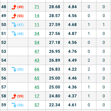
48
71
28.68
4.84
0
0
(
49
)
49
14
28.57
4.56
0
0
(
55
)
50
11
27.59
4.68
1
1
(
47
)
51
34
27.56
4.87
1
0
(
48
)
52
54
27.18
4.56
0
0
53
47
26.95
4.76
0
0
54
43
26.89
4.49
2
0
55
66
26.83
4.22
2
0
(
50
)
56
65
25.00
4.46
1
0
57
45
25.00
4.36
1
0
58
17
24.80
4.37
1
0
(
59
)
59
57
22.34
4.61
0
0
(
58
)