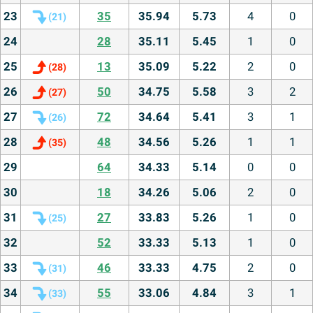
23
35
35.94
5.73
4
0
(
21
)
24
28
35.11
5.45
1
0
25
13
35.09
5.22
2
0
(
28
)
26
50
34.75
5.58
3
2
(
27
)
27
72
34.64
5.41
3
1
(
26
)
28
48
34.56
5.26
1
1
(
35
)
29
64
34.33
5.14
0
0
30
18
34.26
5.06
2
0
31
27
33.83
5.26
1
0
(
25
)
32
52
33.33
5.13
1
0
33
46
33.33
4.75
2
0
(
31
)
34
55
33.06
4.84
3
1
(
33
)