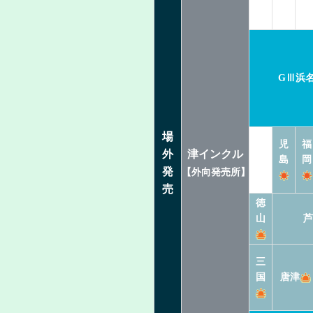
GⅢ浜
場
児
福
外
津インクル
島
岡
発
【外向発売所】
売
徳
山
芦
三
国
唐津