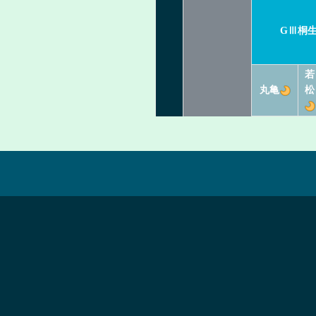
GⅢ桐
若
丸亀
松