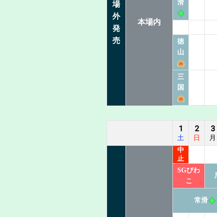
滑
場
外
本場内
発
売
徳
山
三
国
1
2
3
土
日
月
中
止
SGびわ
こ
常滑