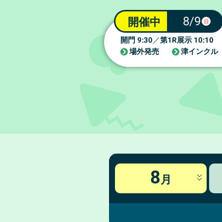
8/9
開催中
日
9:30
1R
10:10
開門
／
第
展示
場外発売
津インクル
8
月