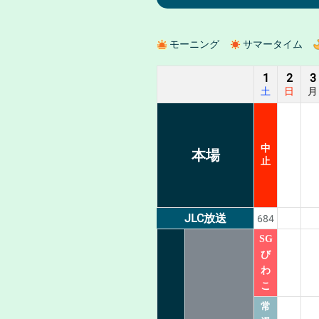
モーニング
サマータイム
1
2
3
土
日
月
中
本場
止
JLC
放送
684
SG
び
わ
こ
常