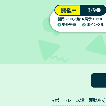
8/9
開催中
日
9:30
1R
10:10
開門
／
第
展示
場外発売
津インクル
●ボートレース津 運動あそ