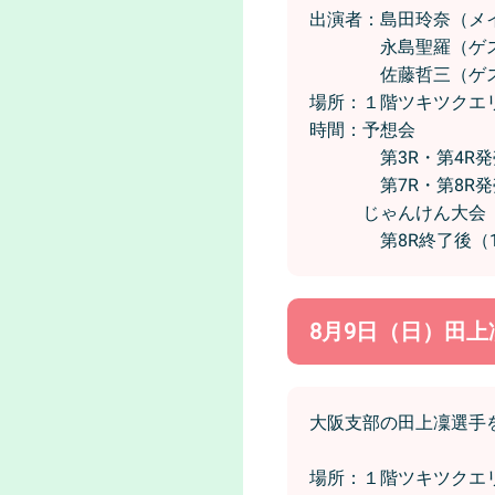
出演者：島田玲奈（メ
永島聖羅（ゲス
佐藤哲三（ゲス
場所：１階ツキツクエ
時間：予想会
第3R・第4R発売中
第7R・第8R発売中
じゃんけん大会
第8R終了後（14
8月9日（日）田
大阪支部の田上凜選手
場所：１階ツキツクエ