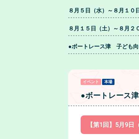
８月５日（水）～８月１０
８月１５日（土）～８月２
●ボートレース津 子ども
イベント
本場
●ボートレース津
【第1回】5月9日