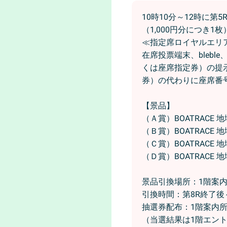
10時10分～12時に
（1,000円分につき1
≪指定席ロイヤルエリ
在席投票端末、bleb
くは座席指定券）の提
券）の代わりに座席番
【景品】
（Ａ賞）BOATRACE 
（Ｂ賞）BOATRACE 
（Ｃ賞）BOATRACE 
（Ｄ賞）BOATRACE 
景品引換場所：1階案
引換時間：第8R終了後
抽選券配布：1階案内
（当選結果は1階エン