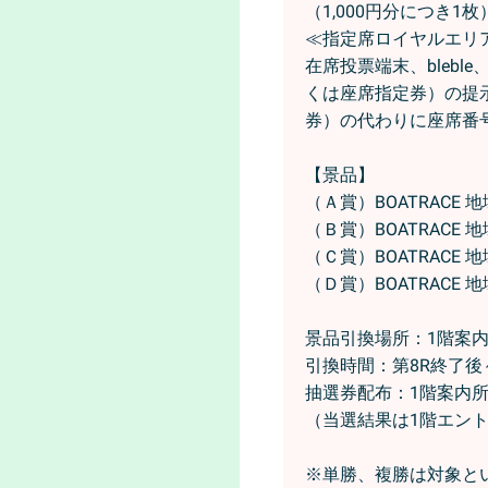
（1,000円分につき1
≪指定席ロイヤルエリ
在席投票端末、bleb
くは座席指定券）の提
券）の代わりに座席番
【景品】
（Ａ賞）BOATRACE 
（Ｂ賞）BOATRACE 
（Ｃ賞）BOATRACE 
（Ｄ賞）BOATRACE 
景品引換場所：1階案
引換時間：第8R終了後
抽選券配布：1階案内
（当選結果は1階エン
※単勝、複勝は対象と