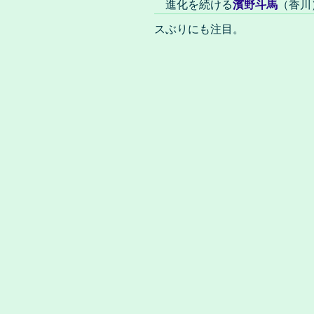
進化を続ける
濱野斗馬
（香川
スぶりにも注目。