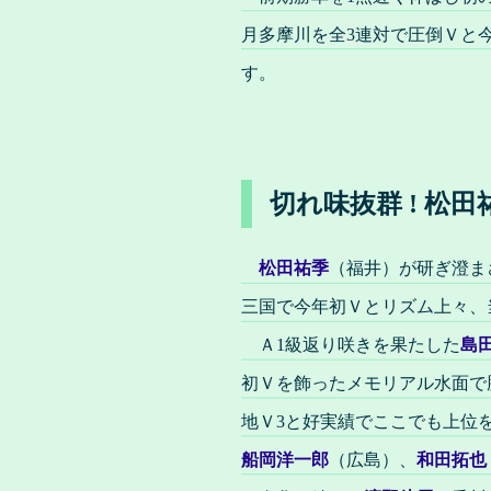
月多摩川を全3連対で圧倒Ｖと
す。
切れ味抜群 ! 松
松田祐季
（福井）が研ぎ澄ま
三国で今年初Ｖとリズム上々、
Ａ1級返り咲きを果たした
島
初Ｖを飾ったメモリアル水面で
地Ｖ3と好実績でここでも上位
船岡洋一郎
（広島）、
和田拓也