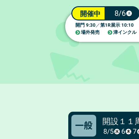
8/6
開催中
木
9:30
1R
10:10
開門
／
第
展示
場外発売
津インクル
開設１１
一般
8/
5
6
7
水
木