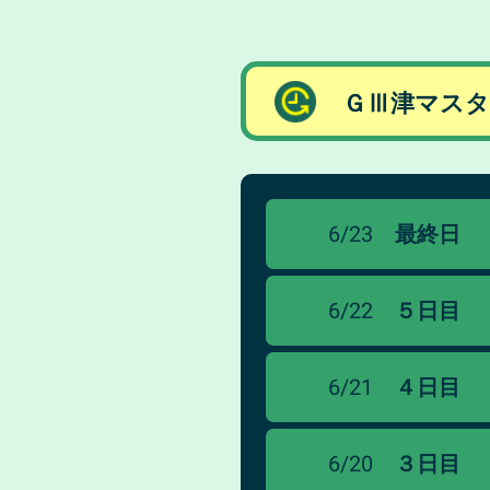
ＧⅢ津マス
6/23
最終日
6/22
５日目
6/21
４日目
6/20
３日目