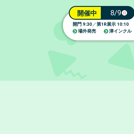
8/9
開催中
日
9:30
1R
10:10
開門
／
第
展示
場外発売
津インクル