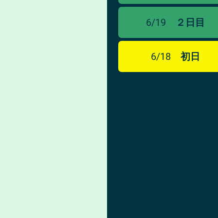
6/19
２日目
6/18
初日