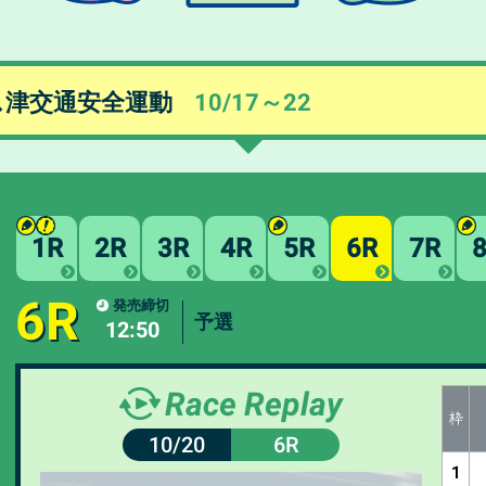
ス津交通安全運動
10/17
～
22
1R
2R
3R
4R
5R
6R
7R
6R
発売締切
予選
12:50
Race Replay
枠
10/20
6R
1