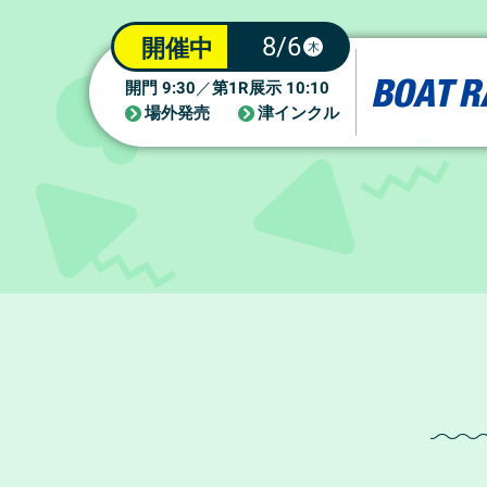
8/6
開催中
木
9:30
1R
10:10
開門
／
第
展示
場外発売
津インクル