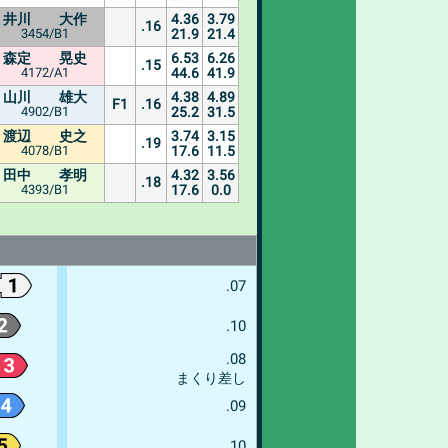
井川 大作
4.36
3.79
.16
3454/B1
21.9
21.4
森定 晃史
6.53
6.26
.15
4172/A1
44.6
41.9
山川 雄大
4.38
4.89
F1
.16
4902/B1
25.2
31.5
渡辺 史之
3.74
3.15
.19
4078/B1
17.6
11.5
田中 孝明
4.32
3.56
.18
4393/B1
17.6
0.0
.07
.10
.08
まくり差し
.09
.10