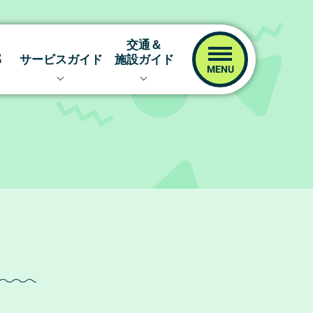
交通＆
！
部
サービスガイド
施設ガイド
レーサー
イベント＆ファンサービス
交通アクセス
！
キャッシュレスカード
場内マップ
イム
津ポイント倶楽部
指定席予約サイト
ネット投票キャンペーン
ツッキーの！場内探訪
ボートレース津ファンクラブ
ボートレース津のあゆみ
オリジナルグッズ