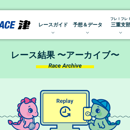
フレ！フレ
レースガイド
予想＆データ
三重支
開催日程
出走表・前日予想PDF
三重支部
レース結果 〜アーカイブ〜
得点率ランキング
みえトピ
レース結果 〜アーカイブ〜
レース展望・出場予定選手
モーター抽選結果・前検タ
Race Archive
メールマガジン
モーターデータ
ボートデータ
水面特性＆コース別データ