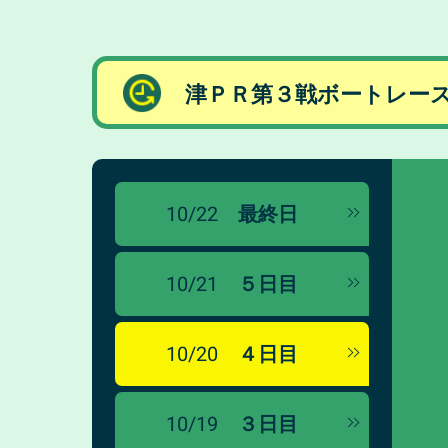
津ＰＲ第３戦ボートレー
10/22
最終日
10/21
５日目
10/20
４日目
10/19
３日目