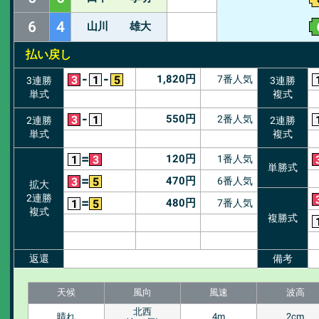
6
4
山川 雄大
払い戻し
-
-
1,820
円
7番人気
3
1
5
3連勝
3連勝
単式
複式
-
550
円
2番人気
3
1
2連勝
2連勝
単式
複式
=
120
円
1番人気
1
3
単勝式
=
470
円
6番人気
3
5
拡大
2連勝
=
480
円
7番人気
1
5
複式
複勝式
返還
備考
天候
風向
風速
波高
北西
晴れ
4m
2cm