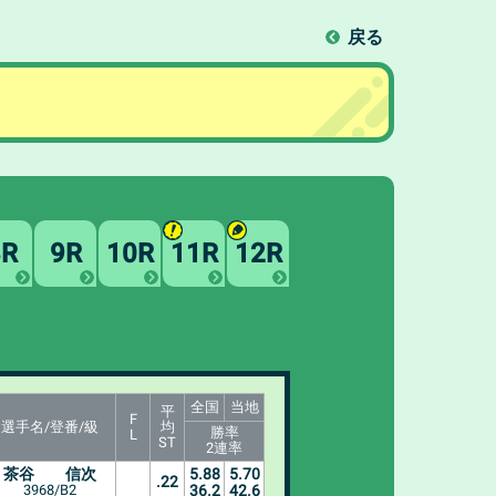
戻る
8R
9R
10R
11R
12R
全国
当地
平
F
選手名/登番/級
均
勝率
L
ST
2連率
茶谷 信次
5.88
5.70
.22
3968/B2
36.2
42.6