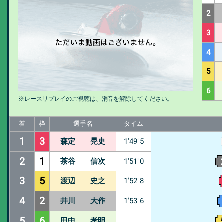
2
3
4
5
6
※レースリプレイのご視聴は、消音を解除してください。
着
枠
選手名
タイム
1
3
森定 晃史
1'49"5
2
1
茶谷 信次
1'51"0
3
5
渡辺 史之
1'52"8
4
2
井川 大作
1'53"6
5
6
田中 孝明