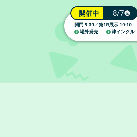
8/7
開催中
金
9:30
1R
10:10
開門
／
第
展示
場外発売
津インクル