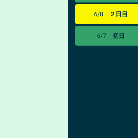
6/8
２日目
6/7
初日