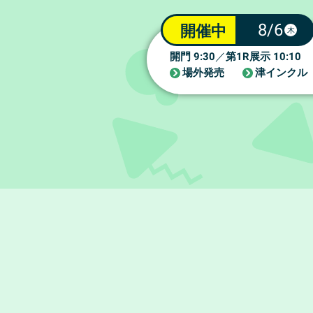
8/6
開催中
木
9:30
1R
10:10
開門
／
第
展示
場外発売
津インクル