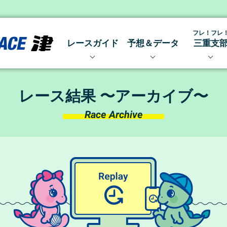
フレ！フレ
レースガイド
予想＆データ
三重支
開催日程
出走表・前日予想PDF
三重支部
レース結果 〜アーカイブ〜
得点率ランキング
みえトピ
レース結果 〜アーカイブ〜
レース展望・出場予定選手
モーター抽選結果・前検タ
Race Archive
メールマガジン
モーターデータ
ボートデータ
水面特性＆コース別データ