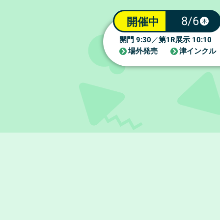
8/6
開催中
木
9:30
1R
10:10
開門
／
第
展示
場外発売
津インクル