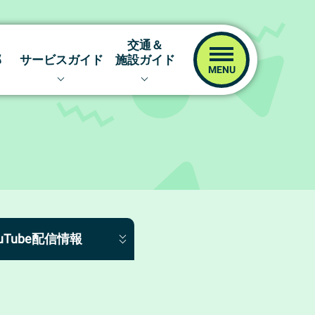
交通＆
！
部
サービスガイド
施設ガイド
レーサー
イベント＆ファンサービス
交通アクセス
！
キャッシュレスカード
場内マップ
イム
津ポイント倶楽部
指定席予約サイト
ネット投票キャンペーン
ツッキーの！場内探訪
ボートレース津ファンクラブ
ボートレース津のあゆみ
オリジナルグッズ
ouTube配信情報