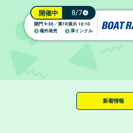
8/7
開催中
金
9:30
1R
10:10
開門
／
第
展示
場外発売
津インクル
新着情報