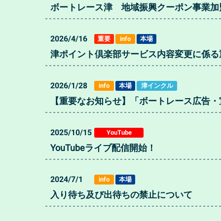
ボートレース津 地域振興クーポン事業加
2026/4/16
重要
info
本場
津ポイント倶楽部サービス内容変更に係る
2026/1/28
info
本場
津インクル
【重要なお知らせ】「ボートレース広告・
2025/10/15
YouTube
YouTubeライブ配信開始！
2024/7/1
info
本場
入り待ち及び出待ちの禁止について