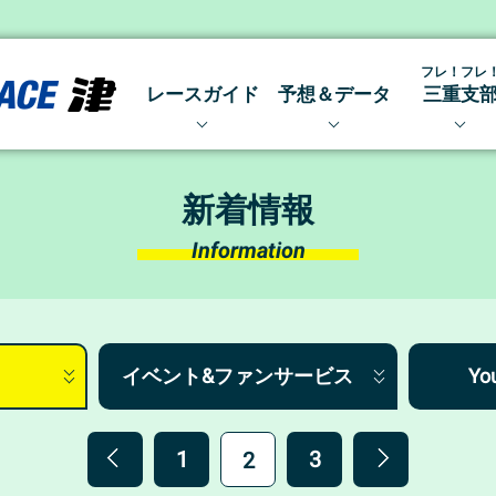
フレ！フレ
レースガイド
予想＆データ
三重支
開催日程
出走表・前日予想PDF
三重支部
レース結果 〜アーカイブ〜
得点率ランキング
みえトピ
新着情報
レース展望・出場予定選手
モーター抽選結果・前検タ
Information
メールマガジン
モーターデータ
ボートデータ
水面特性＆コース別データ
イベント&ファンサービス
Y
1
3
2