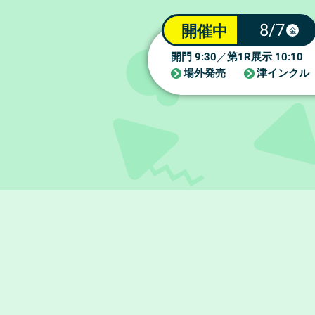
8/7
開催中
金
9:30
1R
10:10
開門
／
第
展示
場外発売
津インクル