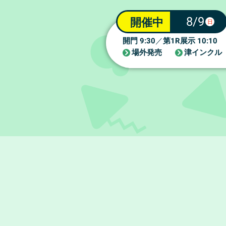
8/9
開催中
日
9:30
1R
10:10
開門
／
第
展示
場外発売
津インクル