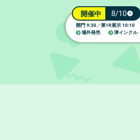
8/10
開催中
月
9:30
1R
10:10
開門
／
第
展示
場外発売
津インクル