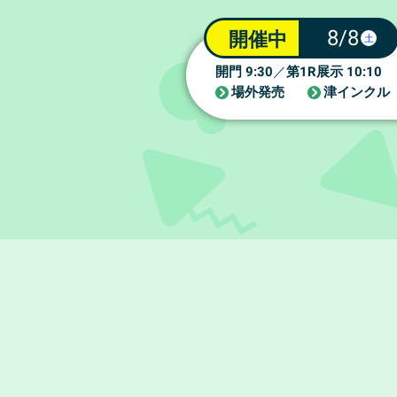
8/8
開催中
土
9:30
1R
10:10
開門
／
第
展示
場外発売
津インクル