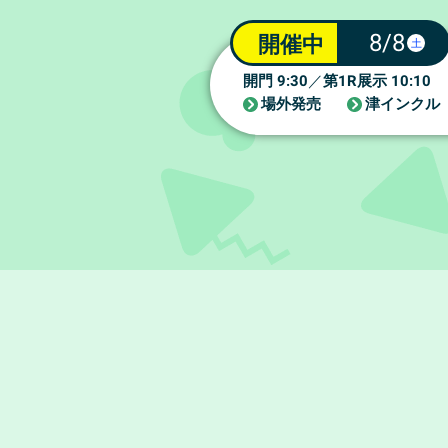
8/8
開催中
土
9:30
1R
10:10
開門
／
第
展示
場外発売
津インクル